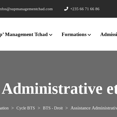
nfos@supmanagementchad.com
+235 66 71 66 86
p’ Management Tchad
Formations
Admiss
 Administrative e
>
>
>
Assistance Administrativ
ation
Cycle BTS
BTS - Droit