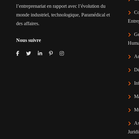
l’entreprenariat en rapport avec l’évolution du
Co
monde industriel, technologique, Paramédical et
Entre
des affaires.
Ge
Nous suivre
Huma
Ad
Dé
In
Ma
Mu
As
Jurid