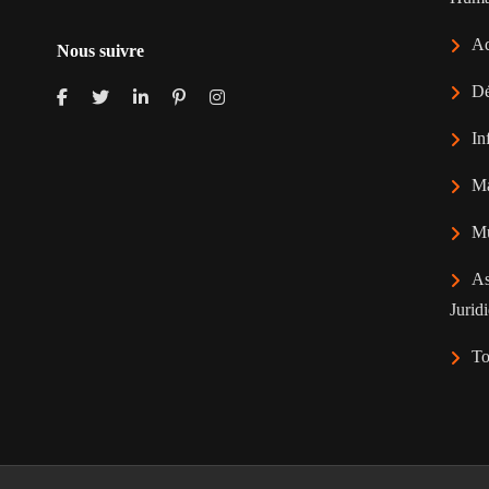
Ad
Nous suivre
Dé
In
Ma
Mu
As
Jurid
To