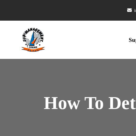
i
Su
How To Det