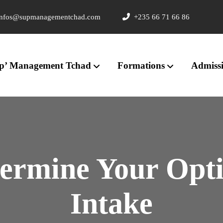
nfos@supmanagementchad.com
+235 66 71 66 86
p’ Management Tchad
Formations
Admiss
ermine Your Opti
Intake