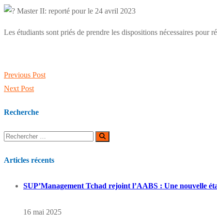
Master II: reporté pour le 24 avril 2023
Les étudiants sont priés de prendre les dispositions nécessaires pour réu
Navigation
Previous Post
de
Next Post
l’article
Recherche
Rechercher:
Rechercher
Articles récents
SUP’Management Tchad rejoint l’AABS : Une nouvelle étape
16 mai 2025