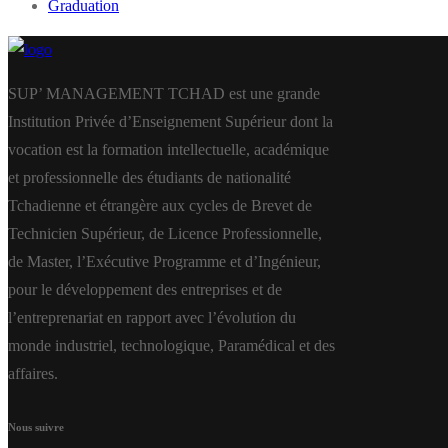
Graduation
SUP’ MANAGEMENT TCHAD est une grande
Institution Privée d’Enseignement Supérieur dont la
vocation est la formation intellectuelle, académique
et professionnelle des étudiants de nationalité
Tchadienne et étrangère aux cycles de Brevet de
Technicien Supérieur, de Licence Professionnelle,
de Master, l’Exécutive Programme et d’Ingénieur,
pour le développement des entreprises et de
l’entreprenariat en rapport avec l’évolution du
monde industriel, technologique, Paramédical et des
affaires.
Nous suivre