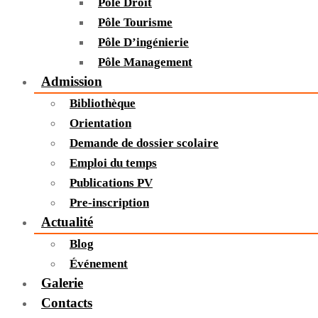
Pôle Droit
Pôle Tourisme
Pôle D’ingénierie
Pôle Management
Admission
Bibliothèque
Orientation
Demande de dossier scolaire
Emploi du temps
Publications PV
Pre-inscription
Actualité
Blog
Événement
Galerie
Contacts